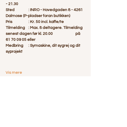
- 21.30
Sted		: INRO - Hovedgaden 8 - 4261 
Dalmose (P-pladser foran butikken)
Pris		: Kr. 50 incl. kaffe/te
Tilmelding	: Max. 8 deltagere. Tilmelding 
senest dagen før kl. 20.00 		  på 
61 70 09 05 eller 
Medbring	: Symaskine, dit sygrej og dit 
syprojekt
Vis mere
Del dette event