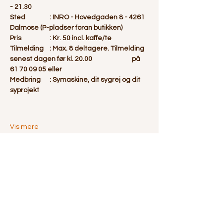
- 21.30
Sted		: INRO - Hovedgaden 8 - 4261 
Dalmose (P-pladser foran butikken)
Pris		: Kr. 50 incl. kaffe/te
Tilmelding	: Max. 8 deltagere. Tilmelding 
senest dagen før kl. 20.00 		  på 
61 70 09 05 eller 
Medbring	: Symaskine, dit sygrej og dit 
syprojekt
Vis mere
Del dette event